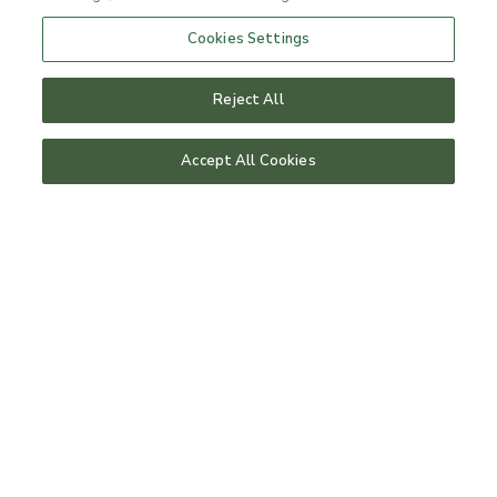
Cookies Settings
Reject All
Accept All Cookies
HOTELLPAKET
Vandringspaket
Vandra på Bjärehalvön, omgiven av hav åt tre
väderstreck. I vårt Vandringspaket ingår
lunchmatsäck, spa, trerätters middag och en skön