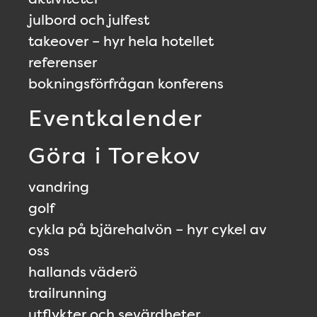
julbord och julfest
takeover – hyr hela hotellet
referenser
bokningsförfrågan konferens
Eventkalender
Göra i Torekov
vandring
golf
cykla på bjärehalvön – hyr cykel av
oss
hallands väderö
trailrunning
utflykter och sevärdheter