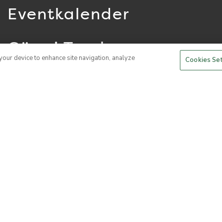
Eventkalender
Göra i Torekov
 your device to enhance site navigation, analyze
Cookies Se
vandring
golf
cykla på bjärehalvön – hyr cykel av
oss
hallands väderö
trailrunning
utflykter och sevärdheter
vingårdar
guidade turer
tennis
padel