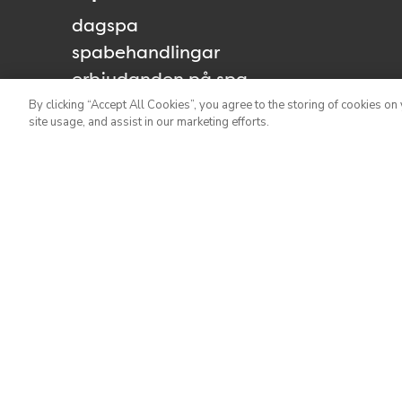
dagspa
spabehandlingar
erbjudanden på spa
yoga, gym och träning
By clicking “Accept All Cookies”, you agree to the storing of cookies on
site usage, and assist in our marketing efforts.
arrangera retreat
Bistron
menyer
boka bord
afternoon tea
frukost
chambre séparée
fest & bröllop