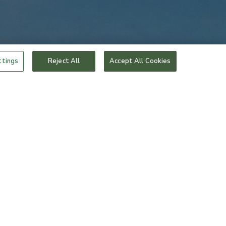
ttings
Reject All
Accept All Cookies
HOTELLPAKET
Taudien Training
Träningshelg
Energi, kunskap och träningsglädje. Dagar
fullspäckade av yoga, dans, löpning, box och
föreläsningar.