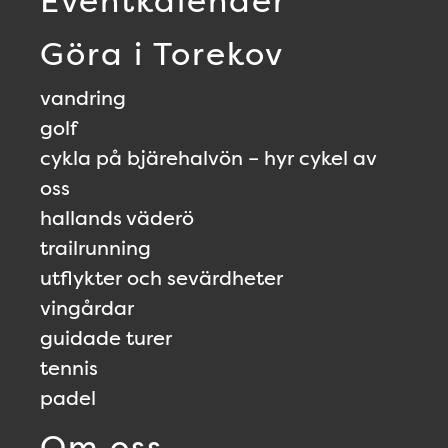
Eventkalender
Göra i Torekov
vandring
golf
cykla på bjärehalvön – hyr cykel av
oss
hallands väderö
trailrunning
utflykter och sevärdheter
vingårdar
guidade turer
tennis
padel
Om oss