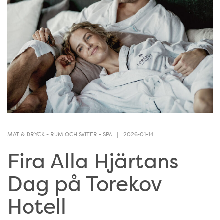
MAT & DRYCK
-
RUM OCH SVITER
-
SPA
2026-01-14
Fira Alla Hjärtans
Dag på Torekov
Hotell