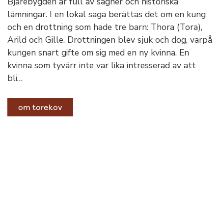
Bjärebygden är full av sägner och historiska
lämningar. I en lokal saga berättas det om en kung
och en drottning som hade tre barn: Thora (Tora),
Arild och Gille. Drottningen blev sjuk och dog, varpå
kungen snart gifte om sig med en ny kvinna. En
kvinna som tyvärr inte var lika intresserad av att
bli…
om torekov