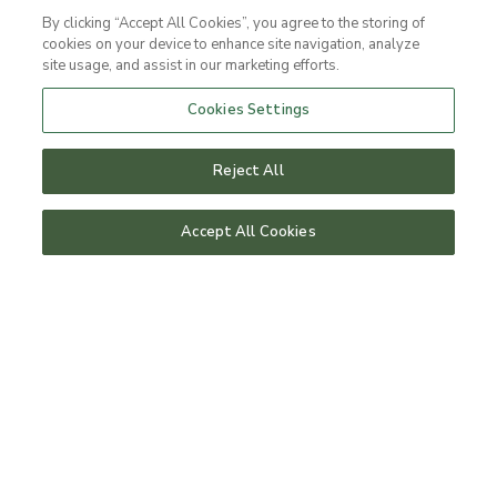
By clicking “Accept All Cookies”, you agree to the storing of
Paket & erbjudanden
cookies on your device to enhance site navigation, analyze
site usage, and assist in our marketing efforts.
Rum & sviter
Cookies Settings
vip på rummet
Reject All
hund på hotellet
Accept All Cookies
Spa
dagspa
spabehandlingar
erbjudanden på spa
yoga, gym och träning
arrangera retreat
Bistron