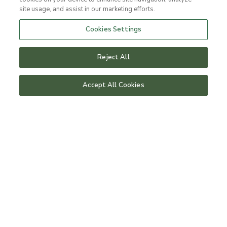
site usage, and assist in our marketing efforts.
Cookies Settings
HOTELLPAKET
Reject All
Torekovs Longstay
Accept All Cookies
Stanna lite längre och kom in i den sköna
Torekovskänslan.
FLER PAKET
Läs mer