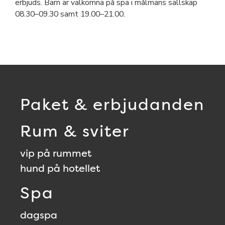
erbjuds. Barn är välkomna på spa i målmans sällskap
08.30–09.30 samt 19.00–21.00.
Paket & erbjudanden
Rum & sviter
vip på rummet
hund på hotellet
Spa
dagspa