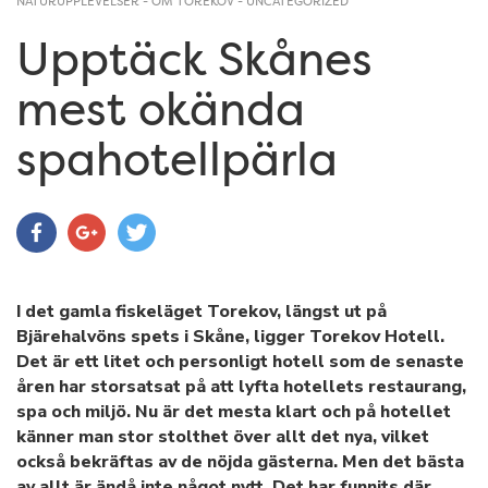
NATURUPPLEVELSER
-
OM TOREKOV
-
UNCATEGORIZED
Upptäck Skånes
mest okända
spahotellpärla
I det gamla fiskeläget Torekov, längst ut på
Bjärehalvöns spets i Skåne, ligger Torekov Hotell.
Det är ett litet och personligt hotell som de senaste
åren har storsatsat på att lyfta hotellets restaurang,
spa och miljö. Nu är det mesta klart och på hotellet
känner man stor stolthet över allt det nya, vilket
också bekräftas av de nöjda gästerna. Men det bästa
av allt är ändå inte något nytt. Det har funnits där