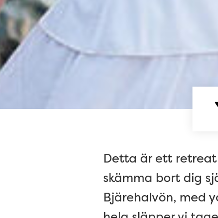
Detta är ett retreat
skämma bort dig sjä
Bjärehalvön, med y
helg släpper vi tage