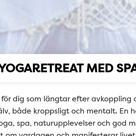
YOGARETREAT MED SP
 för dig som längtar efter avkoppling o
lv, både kroppsligt och mentalt. En he
oga, spa, naturupplevelser och god 
t om vardagen och manifesterar livet. 