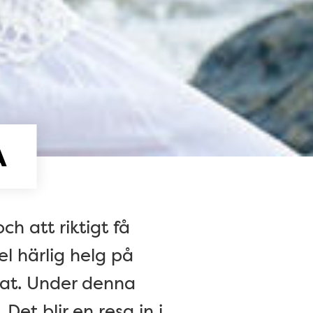
A
ch att riktigt få
l härlig helg på
mat. Under denna
Det blir en resa in i