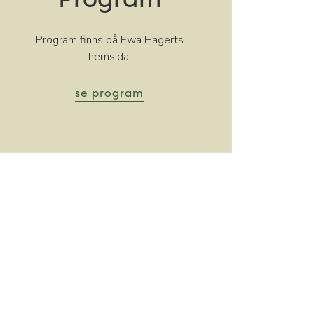
Program finns på Ewa Hagerts
hemsida.
se program