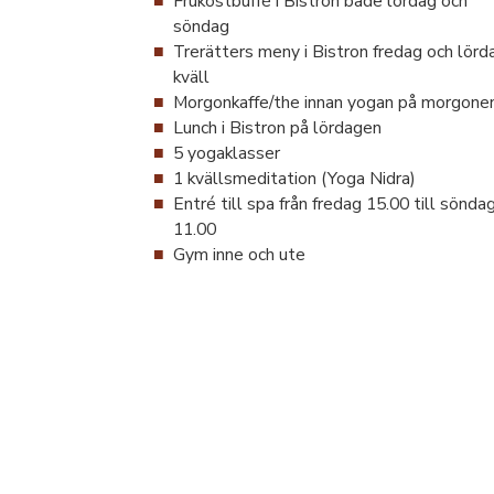
Frukostbuffé i Bistron både lördag och
söndag
Trerätters meny i Bistron fredag och lörd
kväll
Morgonkaffe/the innan yogan på morgone
Lunch i Bistron på lördagen
5 yogaklasser
1 kvällsmeditation (Yoga Nidra)
Entré till spa från fredag 15.00 till sönda
11.00
Gym inne och ute