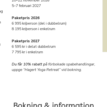
20–22 november 2026
5–7 februari 2027
ag
Paketpris 2026
n
6 995 kr/person (del i dubbelrum)
8 195 kr/person i enkelrum
Paketpris 2027
g
6 595 kr i delat dubbelrum
7 795 kr i enkelrum
Du får 10% rabatt p
å förbokade spabehandlingar,
uppge “Hagert Yoga Retreat” vid bokning.
Bokning & information