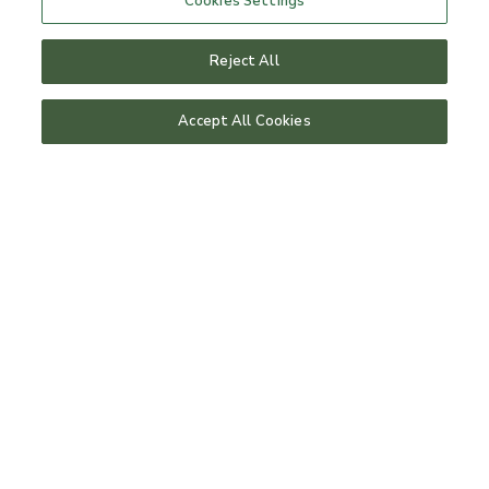
Cookies Settings
dagspa i torekov
fitness og træning
Reject All
vores tennisbaner
arranger et retreat
Accept All Cookies
Bistron
menuer
bestil bord
afternoon tea
chambre séparée
fest & bryllup
Gavekort
indløs gavekort