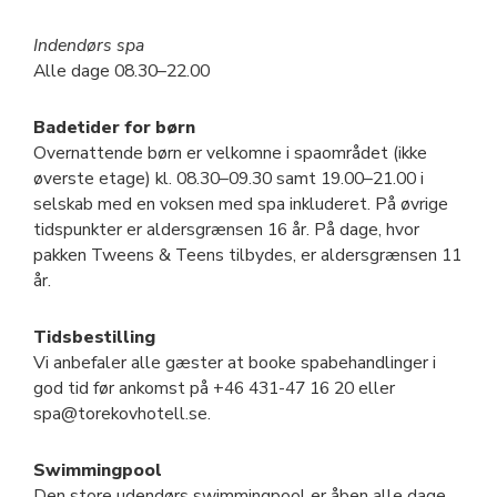
Indendørs spa
Alle dage 08.30–22.00
Badetider for børn
Overnattende børn er velkomne i spaområdet (ikke
øverste etage) kl. 08.30–09.30 samt 19.00–21.00 i
selskab med en voksen med spa inkluderet. På øvrige
tidspunkter er aldersgrænsen 16 år. På dage, hvor
pakken Tweens & Teens tilbydes, er aldersgrænsen 11
år.
Tidsbestilling
Vi anbefaler alle gæster at booke spabehandlinger i
god tid før ankomst på +46 431-47 16 20 eller
spa@torekovhotell.se.
Swimmingpool
Den store udendørs swimmingpool er åben alle dage