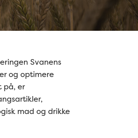
ficeringen Svanens
rcer og optimere
 på, er
ngsartikler,
ogisk mad og drikke