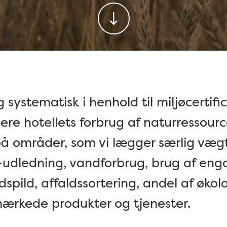
g systematisk i henhold til miljøcerti
ucere hotellets forbrug af naturressou
på områder, som vi lægger særlig vægt
udledning, vandforbrug, brug af enga
spild, affaldssortering, andel af økol
mærkede produkter og tjenester.