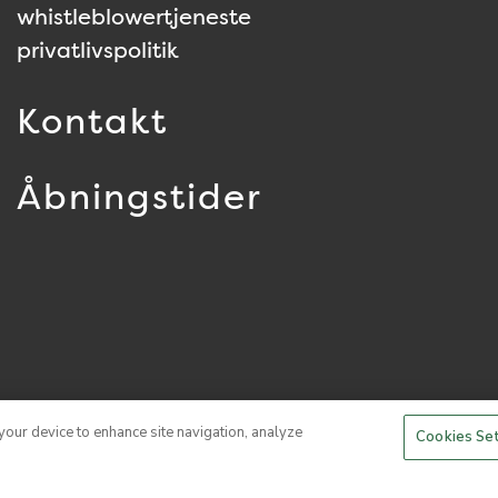
whistleblowertjeneste
privatlivspolitik
Kontakt
Åbningstider
 your device to enhance site navigation, analyze
Cookies Se