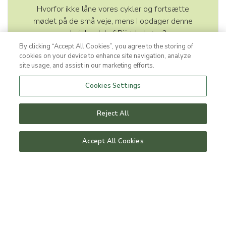
Hvorfor ikke låne vores cykler og fortsætte
mødet på de små veje, mens I opdager denne
maleriske del af Bjärehalvøen?
By clicking “Accept All Cookies”, you agree to the storing of
cookies on your device to enhance site navigation, analyze
site usage, and assist in our marketing efforts.
Cookies Settings
Reject All
tilbud & pakker
Accept All Cookies
Vores værelser
vip dit ophold
hunde på hotellet